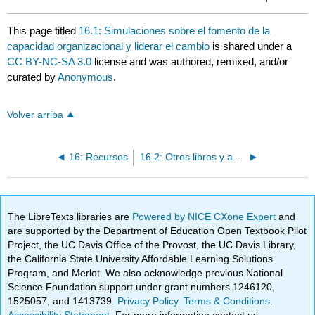
This page titled
16.1: Simulaciones sobre el fomento de la
capacidad organizacional y liderar el cambio
is shared under a
CC BY-NC-SA 3.0
license and was authored, remixed, and/or
curated by
Anonymous
.
Volver arriba
16: Recursos
16.2: Otros libros y artículos sobre aspectos de la capacidad organizacional para el cambio
The LibreTexts libraries are
Powered by NICE CXone Expert
and
are supported by the Department of Education Open Textbook Pilot
Project, the UC Davis Office of the Provost, the UC Davis Library,
the California State University Affordable Learning Solutions
Program, and Merlot. We also acknowledge previous National
Science Foundation support under grant numbers 1246120,
1525057, and 1413739.
Privacy Policy
.
Terms & Conditions
.
Accessibility Statement
. For more information contact us