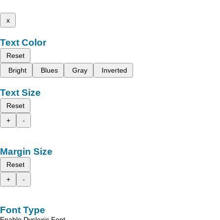
x
Text Color
Reset
Bright
Blues
Gray
Inverted
Text Size
Reset
+
-
Margin Size
Reset
+
-
Font Type
Enable Dyslexic Font