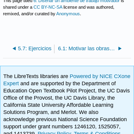
This page titled
6: Diseñar un ambiente de trabajo motivador
is
shared under a
CC BY-NC-SA
license and was authored,
remixed, and/or curated by
Anonymous
.
5.7: Ejercicios
6.1: Motivar las obras de los trabajadores del acero: el caso de Nucor
The LibreTexts libraries are
Powered by NICE CXone
Expert
and are supported by the Department of
Education Open Textbook Pilot Project, the UC Davis
Office of the Provost, the UC Davis Library, the
California State University Affordable Learning
Solutions Program, and Merlot. We also
acknowledge previous National Science Foundation
support under grant numbers 1246120, 1525057,
and 1413739.
Privacy Policy
.
Terms & Conditions
.