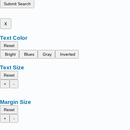
Submit Search
x
Text Color
Reset
Bright
Blues
Gray
Inverted
Text Size
Reset
+
-
Margin Size
Reset
+
-