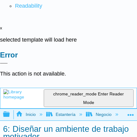
Readability
x
selected template will load here
Error
This action is not available.
chrome_reader_mode
Enter Reader
Mode
Expandir/contraer jerarquía global
Inicio
Estantería
Negocio
Ge
6: Diseñar un ambiente de trabajo
motivador