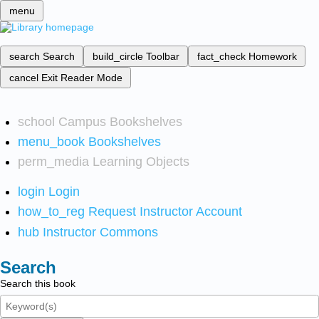
menu
search
Search
build_circle
Toolbar
fact_check
Homework
cancel
Exit Reader Mode
school
Campus Bookshelves
menu_book
Bookshelves
perm_media
Learning Objects
login
Login
how_to_reg
Request Instructor Account
hub
Instructor Commons
Search
Search this book