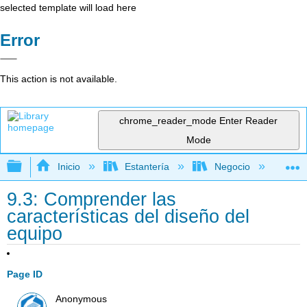
selected template will load here
Error
This action is not available.
chrome_reader_mode
Enter Reader
Mode
Expandir/contraer jerarquía global
Inicio
Estantería
Negocio
Ge
9.3: Comprender las
características del diseño del
equipo
Page ID
Anonymous