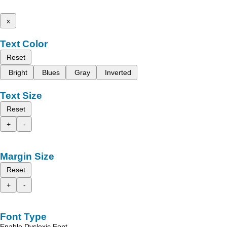
x
Text Color
Reset
Bright
Blues
Gray
Inverted
Text Size
Reset
+
-
Margin Size
Reset
+
-
Font Type
Enable Dyslexic Font