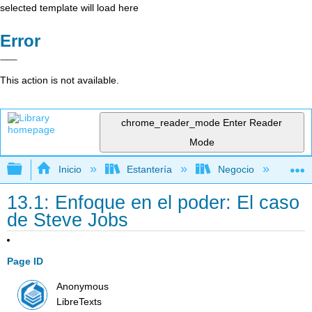
selected template will load here
Error
This action is not available.
chrome_reader_mode
Enter Reader
Mode
Expandir/contraer jerarquía global
Inicio
Estantería
Negocio
Ge
13.1: Enfoque en el poder: El caso
de Steve Jobs
Page ID
Anonymous
LibreTexts