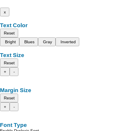
x
Text Color
Reset
Bright
Blues
Gray
Inverted
Text Size
Reset
+
-
Margin Size
Reset
+
-
Font Type
Enable Dyslexic Font