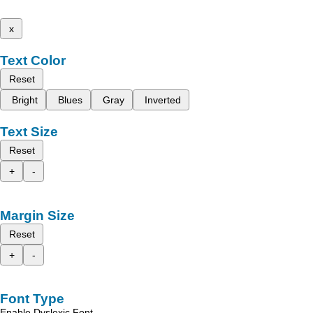
x
Text Color
Reset
Bright
Blues
Gray
Inverted
Text Size
Reset
+
-
Margin Size
Reset
+
-
Font Type
Enable Dyslexic Font