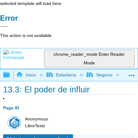
selected template will load here
Error
This action is not available.
chrome_reader_mode
Enter Reader
Mode
Expandir/contraer jerarquía global
Inicio
Estantería
Negocio
Ge
13.3: El poder de influir
Page ID
Anonymous
LibreTexts