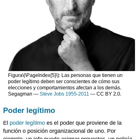
Figura
\(\PageIndex{5}\)
: Las personas que tienen un
poder legítimo deben ser conscientes de cómo sus
elecciones y comportamientos afectan a los demás.
Segagman —
Steve Jobs 1955-2011
— CC BY 2.0.
Poder legítimo
El
poder legítimo
es el poder que proviene de la
función o posición organizacional de uno. Por
ejemplo, un jefe puede asignar proyectos, un policía