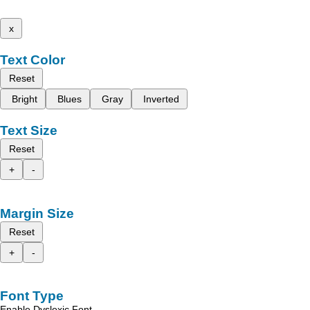
x
Text Color
Reset
Bright
Blues
Gray
Inverted
Text Size
Reset
+
-
Margin Size
Reset
+
-
Font Type
Enable Dyslexic Font