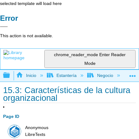
selected template will load here
Error
This action is not available.
chrome_reader_mode
Enter Reader
Mode
Expandir/contraer jerarquía global
Inicio
Estantería
Negocio
Ge
15.3: Características de la cultura
organizacional
Page ID
Anonymous
LibreTexts