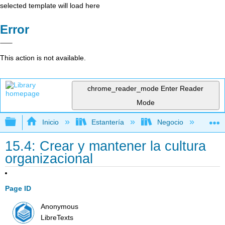
selected template will load here
Error
This action is not available.
chrome_reader_mode
Enter Reader
Mode
Expandir/contraer jerarquía global
Inicio
Estantería
Negocio
Ge
15.4: Crear y mantener la cultura
organizacional
Page ID
Anonymous
LibreTexts