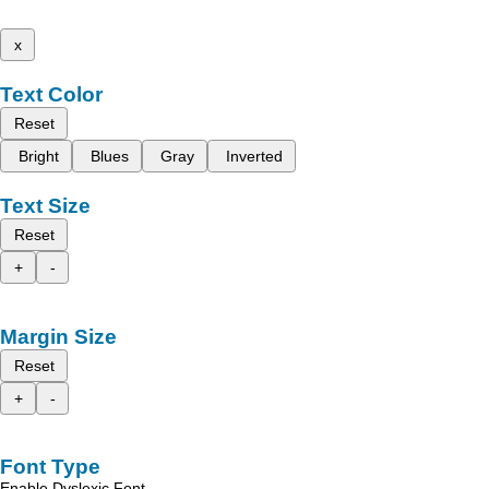
x
Text Color
Reset
Bright
Blues
Gray
Inverted
Text Size
Reset
+
-
Margin Size
Reset
+
-
Font Type
Enable Dyslexic Font