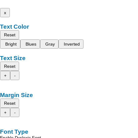
x
Text Color
Reset
Bright
Blues
Gray
Inverted
Text Size
Reset
+
-
Margin Size
Reset
+
-
Font Type
Enable Dyslexic Font