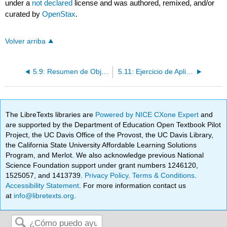
under a
not declared
license and was authored, remixed, and/or
curated by
OpenStax
.
Volver arriba
5.9: Resumen de Objetivos de Aprendizaje
5.11: Ejercicio de Aplicación de Habilidades Gerenciales
The LibreTexts libraries are
Powered by NICE CXone Expert
and
are supported by the Department of Education Open Textbook Pilot
Project, the UC Davis Office of the Provost, the UC Davis Library,
the California State University Affordable Learning Solutions
Program, and Merlot. We also acknowledge previous National
Science Foundation support under grant numbers 1246120,
1525057, and 1413739.
Privacy Policy
.
Terms & Conditions
.
Accessibility Statement
. For more information contact us
at
info@libretexts.org
.