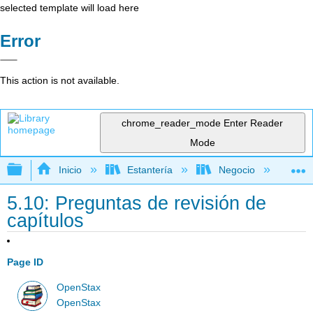
selected template will load here
Error
This action is not available.
chrome_reader_mode
Enter Reader
Mode
Expandir/contraer jerarquía global
Inicio
Estantería
Negocio
Ge
5.10: Preguntas de revisión de
capítulos
Page ID
OpenStax
OpenStax