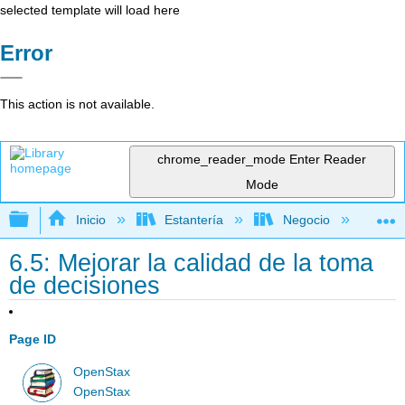
selected template will load here
Error
This action is not available.
chrome_reader_mode
Enter Reader
Mode
Expandir/contraer jerarquía global
Inicio
Estantería
Negocio
Ge
6.5: Mejorar la calidad de la toma
de decisiones
Page ID
OpenStax
OpenStax