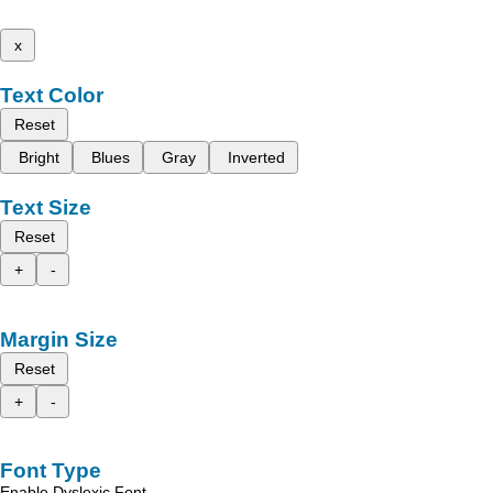
x
Text Color
Reset
Bright
Blues
Gray
Inverted
Text Size
Reset
+
-
Margin Size
Reset
+
-
Font Type
Enable Dyslexic Font