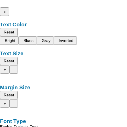
x
Text Color
Reset
Bright
Blues
Gray
Inverted
Text Size
Reset
+
-
Margin Size
Reset
+
-
Font Type
Enable Dyslexic Font