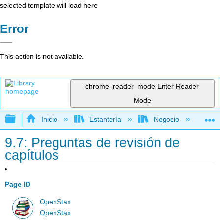
selected template will load here
Error
This action is not available.
chrome_reader_mode
Enter Reader
Mode
Expandir/contraer jerarquía global
Inicio
Estantería
Negocio
Ge
9.7: Preguntas de revisión de
capítulos
Page ID
OpenStax
OpenStax