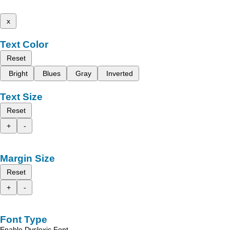
x
Text Color
Reset
Bright
Blues
Gray
Inverted
Text Size
Reset
+
-
Margin Size
Reset
+
-
Font Type
Enable Dyslexic Font