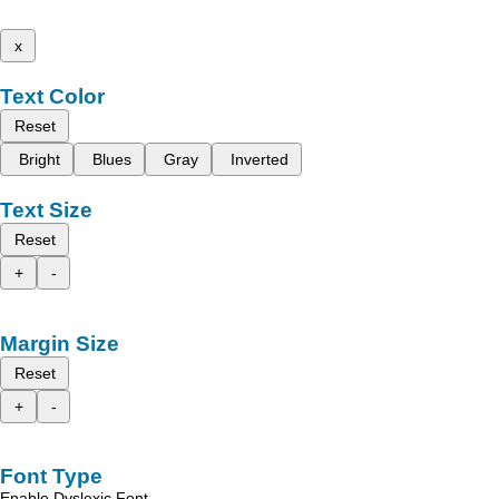
x
Text Color
Reset
Bright
Blues
Gray
Inverted
Text Size
Reset
+
-
Margin Size
Reset
+
-
Font Type
Enable Dyslexic Font