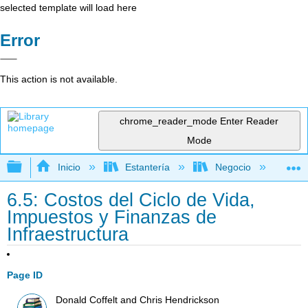
selected template will load here
Error
This action is not available.
chrome_reader_mode
Enter Reader
Mode
Expandir/contraer jerarquía global
Inicio
Estantería
Negocio
Ge
6.5: Costos del Ciclo de Vida,
Impuestos y Finanzas de
Infraestructura
Page ID
Donald Coffelt and Chris Hendrickson