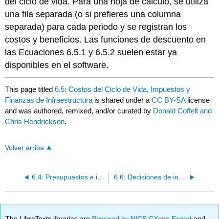
del ciclo de vida. Para una hoja de cálculo, se utiliza
una fila separada (o si prefieres una columna
separada) para cada periodo y se registran los
costos y beneficios. Las funciones de descuento en
las Ecuaciones 6.5.1 y 6.5.2 suelen estar ya
disponibles en el software.
This page titled
6.5: Costos del Ciclo de Vida, Impuestos y
Finanzas de Infraestructura
is shared under a
CC BY-SA
license
and was authored, remixed, and/or curated by
Donald Coffelt and
Chris Hendrickson
.
Volver arriba
6.4: Presupuestos e ingresos por uso
6.6: Decisiones de inversión a largo plazo y funciones de costos
The LibreTexts libraries are
Powered by NICE CXone Expert
and