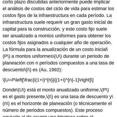
corto plazo discutidas anteriormente puede implicar
el análisis de costos del ciclo de vida para estimar los
costos fijos de la infraestructura en cada período. La
infraestructura suele requerir un gran gasto inicial de
capital para la construcción, y este costo fijo suele
ser anualizado a montos uniformes para obtener los
costos fijos asignados a cualquier año de operación.
La fórmula para la anualización de un costo inicial
\
(P\)
a montos uniformes
\(U\)
durante un periodo de
planeación con n períodos compuestos a una tasa de
descuento
\(I\)
es (Au, 1992):
\[U=P\left[\frac{i(1+i)^{n}}{(1+i)^{n}-1}\right]\]
Donde
\(U\)
está el monto anualizado uniforme,
\(P\)
es el gasto presente,
\(i\)
es una tasa de descuento y
\
(n\)
es el horizonte de planeación (o técnicamente el
número de periodos compuestos). Este proceso