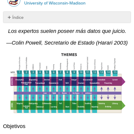
University of Wisconsin-Madison
Índice
12.1
Los expertos suelen poseer más datos que juicio.
Conseguir
los
—Colin Powell, Secretario de Estado (Harari 2003)
fundamentos
correctos
La
manera
Toyota
de
Detener,
Mirar
y
Escuchar
El
poder
de
las
Objetivos
listas