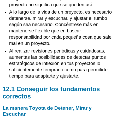
extracción
proyecto no significa que se queden así.
de
una
A lo largo de la vida de un proyecto, es necesario
auditoría
detenerse, mirar y escuchar, y ajustar el rumbo
Tome
según sea necesario. Concéntrese más en
el
mantenerse flexible que en buscar
enfoque
responsabilidad por cada pequeña cosa que sale
sensible
mal en un proyecto.
Características
de
Al realizar revisiones periódicas y cuidadosas,
un
aumentas las posibilidades de detectar puntos
Líder
estratégicos de inflexión en tus proyectos lo
de
suficientemente temprano como para permitirte
Auditoría
tiempo para adaptarte y ajustarte.
Efectiva
La
12.1 Conseguir los fundamentos
persona
adecuada
correctos
para
el
La manera Toyota de Detener, Mirar y
trabajo
Escuchar
Fallar