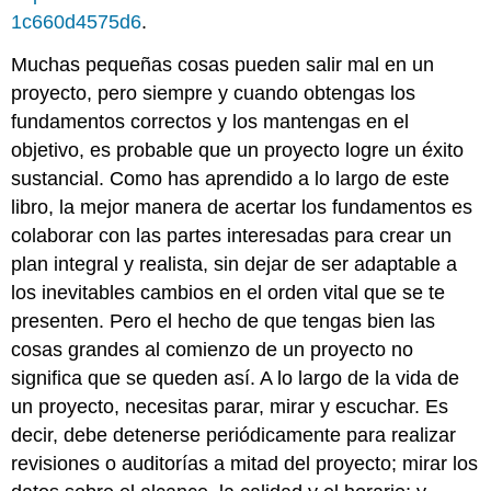
12.4
1c660d4575d6
.
Cierre
de
Muchas pequeñas cosas pueden salir mal en un
un
proyecto, pero siempre y cuando obtengas los
proyecto
fundamentos correctos y los mantengas en el
12.5
Desde
objetivo, es probable que un proyecto logre un éxito
las
sustancial. Como has aprendido a lo largo de este
trincheras:
libro, la mejor manera de acertar los fundamentos es
Brian
Price
colaborar con las partes interesadas para crear un
Fracaso:
plan integral y realista, sin dejar de ser adaptable a
El
los inevitables cambios en el orden vital que se te
mejor
presenten. Pero el hecho de que tengas bien las
maestro
cosas grandes al comienzo de un proyecto no
~Consejos
prácticos
significa que se queden así. A lo largo de la vida de
~Resumen
un proyecto, necesitas parar, mirar y escuchar. Es
~Glosario
decir, debe detenerse periódicamente para realizar
~Referencias
revisiones o auditorías a mitad del proyecto; mirar los