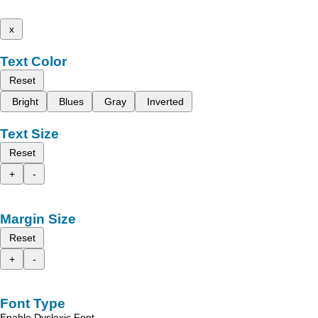
x
Text Color
Reset
Bright
Blues
Gray
Inverted
Text Size
Reset
+
-
Margin Size
Reset
+
-
Font Type
Enable Dyslexic Font