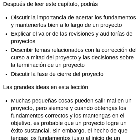
de
Después de leer este capítulo, podrás
verificación
12.2
Discutir la importancia de acertar los fundamentos
Auditoría:
y mantenerlos bien a lo largo de un proyecto
Lo
Explicar el valor de las revisiones y auditorías de
bueno,
proyectos
lo
malo,
Describir temas relacionados con la corrección del
lo
curso a mitad del proyecto y las decisiones sobre
feo
la terminación de un proyecto
Retrospectiva
Discutir la fase de cierre del proyecto
de
Scrum
Las grandes ideas en esta lección
Checking
in
Muchas pequeñas cosas pueden salir mal en un
con
proyecto, pero siempre y cuando obtengas los
el
Equipo
fundamentos correctos y los mantengas en el
El
objetivo, es probable que un proyecto logre un
valor
éxito sustancial. Sin embargo, el hecho de que
de
tengas los fundamentos justo al inicio de un