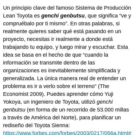
rápido
Un principio clave del famoso Sistema de Producción
12.3
Lean Toyota es
genchi genbutsu
, que significa “ve y
Corregir
compruébalo por ti mismo”. En otras palabras, si
curso
o
realmente quieres saber qué está pasando en un
cerrar
proyecto, necesitas ir realmente a donde está
un
trabajando tu equipo, y luego mirar y escuchar. Esta
proyecto
idea se basa en el hecho de que “cuando la
Primero,
información se transmite dentro de las
admite
que
organizaciones es inevitablemente simplificada y
tienes
generalizada. La única manera real de entender un
un
problema es ir a verlo sobre el terreno” (The
problema
Economist 2009). Puedes aprender cómo Yuji
El
arte
Yokoya, un ingeniero de Toyota, utilizó
genchi
de
genbutsu
(en forma de un recorrido de 53.000 millas
la
a través de América del Norte), para planificar un
toma
de
rediseño del Toyota Sienna:
decisiones
https://www.forbes.com/forbes/2003/0217/056a.html#