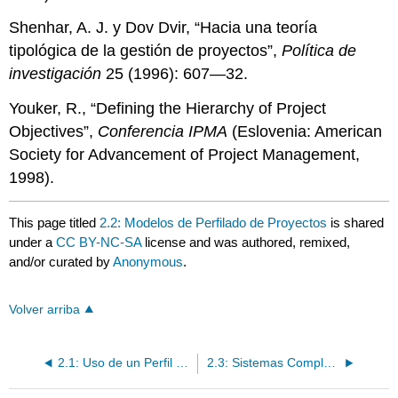
Shenhar, A. J. y Dov Dvir, “Hacia una teoría
tipológica de la gestión de proyectos”,
Política de
investigación
25 (1996): 607—32.
Youker, R., “Defining the Hierarchy of Project
Objectives”,
Conferencia IPMA
(Eslovenia: American
Society for Advancement of Project Management,
1998).
This page titled
2.2: Modelos de Perfilado de Proyectos
is shared
under a
CC BY-NC-SA
license and was authored, remixed,
and/or curated by
Anonymous
.
Volver arriba
2.1: Uso de un Perfil de Proyecto
2.3: Sistemas Complejos y el Índice de Complejidad Darnall-Preston