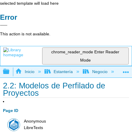
selected template will load here
Error
This action is not available.
chrome_reader_mode
Enter Reader
Mode
Expandir/contraer jerarquía global
Inicio
Estantería
Negocio
Ge
2.2: Modelos de Perfilado de
Proyectos
Page ID
Anonymous
LibreTexts