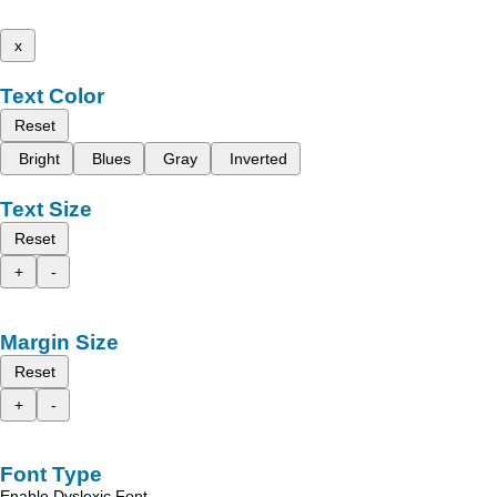
x
Text Color
Reset
Bright
Blues
Gray
Inverted
Text Size
Reset
+
-
Margin Size
Reset
+
-
Font Type
Enable Dyslexic Font