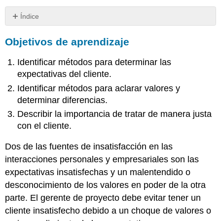
Índice
Objetivos
Objetivos de aprendizaje
de
aprendizaje
Identificar métodos para determinar las
Aclarar
expectativas
expectativas del cliente.
Gestión
Identificar métodos para aclarar valores y
de
determinar diferencias.
Expectativas
Describir la importancia de tratar de manera justa
Aclarar
con el cliente.
valores
Etiqueta
Dos de las fuentes de insatisfacción en las
Telefónica
interacciones personales y empresariales son las
Tratar
expectativas insatisfechas y un malentendido o
de
manera
desconocimiento de los valores en poder de la otra
justa
parte. El gerente de proyecto debe evitar tener un
con
cliente insatisfecho debido a un choque de valores o
el
cliente