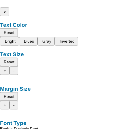
x
Text Color
Reset
Bright
Blues
Gray
Inverted
Text Size
Reset
+
-
Margin Size
Reset
+
-
Font Type
Enable Dyslexic Font