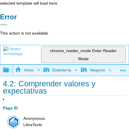
selected template will load here
Error
This action is not available.
chrome_reader_mode
Enter Reader
Mode
Expandir/contraer jerarquía global
Inicio
Estantería
Negocio
Ge
4.2: Comprender valores y
expectativas
Page ID
Anonymous
LibreTexts