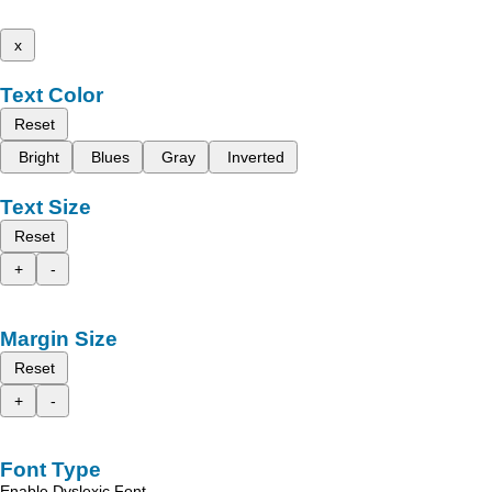
x
Text Color
Reset
Bright
Blues
Gray
Inverted
Text Size
Reset
+
-
Margin Size
Reset
+
-
Font Type
Enable Dyslexic Font