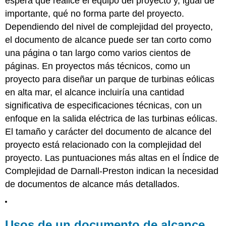
espera que realice el equipo del proyecto y, igual de
para
la
importante, qué no forma parte del proyecto.
capacitación
Dependiendo del nivel de complejidad del proyecto,
de
el documento de alcance puede ser tan corto como
trabajadores
de
una página o tan largo como varios cientos de
automóviles
páginas. En proyectos más técnicos, como un
Desarrollo
proyecto para diseñar un parque de turbinas eólicas
de
en alta mar, el alcance incluiría una cantidad
un
Documento
significativa de especificaciones técnicas, con un
de
enfoque en la salida eléctrica de las turbinas eólicas.
Alcance
El tamaño y carácter del documento de alcance del
Gestión
proyecto está relacionado con la complejidad del
de
cambios
proyecto. Las puntuaciones más altas en el Índice de
en
Complejidad de Darnall-Preston indican la necesidad
el
de documentos de alcance más detallados.
documento
de
alcance
Desviación
Usos de un documento de alcance