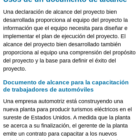
versus
cambio
Una declaración de alcance del proyecto bien
Desviación
desarrollada proporciona al equipo del proyecto la
del
información que el equipo necesita para diseñar e
Costo
implementar el plan de ejecución del proyecto. El
Laboral
Choque
alcance del proyecto bien desarrollado también
de
proporciona al equipo una comprensión del propósito
camión
del proyecto y la base para definir el éxito del
provoca
una
proyecto.
desviación
al
Documento de alcance para la capacitación
horario
de trabajadores de automóviles
Documentar
los
Una empresa automotriz está construyendo una
cambios
nueva planta para producir turismos eléctricos en el
Claves
sureste de Estados Unidos. A medida que la planta
para
se acerca a su finalización, el gerente de la planta
llevar
emite un contrato para capacitar a los nuevos
Ejercicios