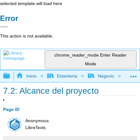
selected template will load here
Error
This action is not available.
chrome_reader_mode
Enter Reader
Mode
Expandir/contraer jerarquía global
Inicio
Estantería
Negocio
Ge
7.2: Alcance del proyecto
Page ID
Anonymous
LibreTexts