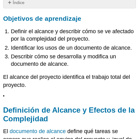
Índice
Objetivos
Objetivos de aprendizaje
de
aprendizaje
Definir el alcance y describir cómo se ve afectado
Definición
de
por la complejidad del proyecto.
Alcance
Identificar los usos de un documento de alcance.
y
Efectos
Describir cómo se desarrolla y modifica un
de
documento de alcance.
la
Complejidad
El alcance del proyecto identifica el trabajo total del
Usos
proyecto.
de
un
documento
de
Definición de Alcance y Efectos de la
alcance
Complejidad
Documento
de
El
documento de alcance
define qué tareas se
alcance