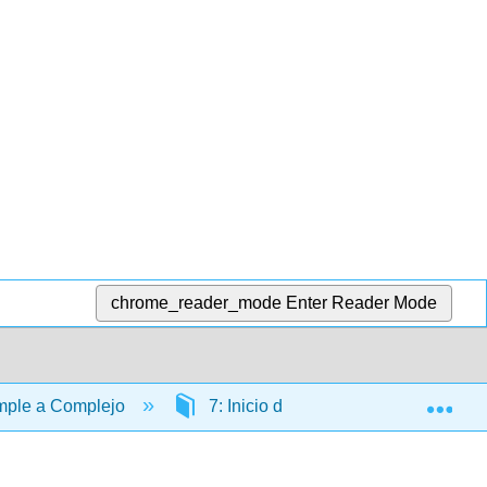
chrome_reader_mode
Enter Reader Mode
Exp
imple a Complejo
7: Inicio de un proyecto
7.