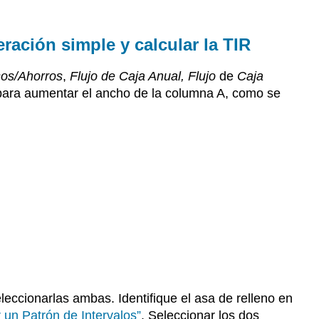
flujo
de
ración simple y calcular la TIR
efectivo,
la
amortización
sos/Ahorros
,
Flujo de Caja Anual, Flujo
de
Caja
y
a para aumentar el ancho de la columna A, como se
la
TIR
Cómo
configurar
una
hoja
de
cálculo
para
mostrar
el
flujo
de
leccionarlas ambas. Identifique el asa de relleno en
caja,
 un Patrón de Intervalos”
. Seleccionar los dos