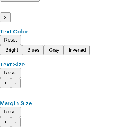
x
Text Color
Reset
Bright
Blues
Gray
Inverted
Text Size
Reset
+
-
Margin Size
Reset
+
-