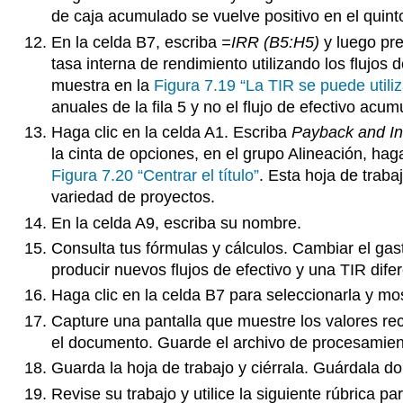
de caja acumulado se vuelve positivo en el qui
En la celda B7, escriba
=IRR (B5:H5)
y luego pre
tasa interna de rendimiento utilizando los flujos
muestra en la
Figura 7.19 “La TIR se puede utiliz
anuales de la fila 5 y no el flujo de efectivo acumu
Haga clic en la celda A1. Escriba
Payback and In
la cinta de opciones, en el grupo Alineación, hag
Figura 7.20 “Centrar el título”
. Esta hoja de traba
variedad de proyectos.
En la celda A9, escriba su nombre.
Consulta tus fórmulas y cálculos. Cambiar el gast
producir nuevos flujos de efectivo y una TIR dife
Haga clic en la celda B7 para seleccionarla y mos
Capture una pantalla que muestre los valores rec
el documento. Guarde el archivo de procesamie
Guarda la hoja de trabajo y ciérrala. Guárdala d
Revise su trabajo y utilice la siguiente rúbrica p