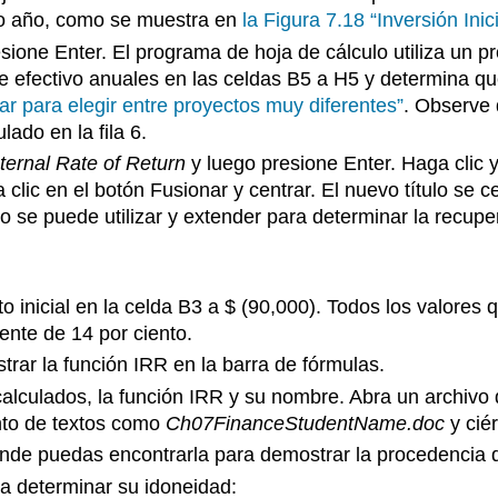
nto año, como se muestra en
la Figura 7.18 “Inversión Ini
sione Enter. El programa de hoja de cálculo utiliza un 
 de efectivo anuales en las celdas B5 a H5 y determina qu
ar para elegir entre proyectos muy diferentes”
. Observe q
lado en la fila 6.
ternal Rate of Return
y luego presione Enter. Haga clic y
a clic en el botón Fusionar y centrar. El nuevo título s
jo se puede utilizar y extender para determinar la recupe
o inicial en la celda B3 a $ (90,000). Todos los valores
rente de 14 por ciento.
trar la función IRR en la barra de fórmulas.
alculados, la función IRR y su nombre. Abra un archivo 
nto de textos como
Ch07FinanceStudentName.doc
y ciér
onde puedas encontrarla para demostrar la procedencia de
ara determinar su idoneidad: