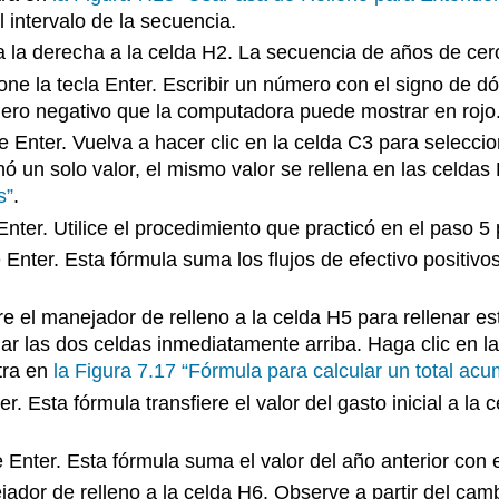
intervalo de la secuencia.
a la derecha a la celda H2. La secuencia de años de cero
one la tecla Enter. Escribir un número con el signo de dó
ero negativo que la computadora puede mostrar en rojo
 Enter. Vuelva a hacer clic en la celda C3 para seleccion
ó un solo valor, el mismo valor se rellena en las celda
s”
.
nter. Utilice el procedimiento que practicó en el paso 5 
Enter. Esta fórmula suma los flujos de efectivo positiv
tre el manejador de relleno a la celda H5 para rellenar 
r las dos celdas inmediatamente arriba. Haga clic en 
tra en
la Figura 7.17 “Fórmula para calcular un total ac
r. Esta fórmula transfiere el valor del gasto inicial a la
Enter. Esta fórmula suma el valor del año anterior con e
ador de relleno a la celda H6. Observe a partir del cambi