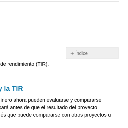
Índice
Objetivo
a de rendimiento (TIR).
de
aprendizaje
Crear
y la TIR
una
hoja
r dinero ahora pueden evaluarse y compararse
de
trabajo
sará antes de que el resultado del proyecto
para
nterés que puede compararse con otros proyectos u
calcular
el