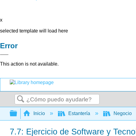
x
selected template will load here
Error
This action is not available.
Buscar
Expandir/contraer jerarquía global
Inicio
Estantería
Negocio
7.7: Ejercicio de Software y Tecno