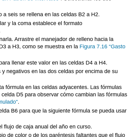
la
recuperación
 a seis se rellena en las celdas B2 a H2.
simple
lar y la coma establece el formato
y
calcular
.
la
arla. Arrastre el manejador de relleno hacia la
TIR
s D3 a H3, como se muestra en la
Figura 7.16 “Gasto
para llenar este valor en las celdas D4 a H4.
os y negativos en las dos celdas por encima de su
esta fórmula en las celdas adyacentes. Las fórmulas
la celda D5 para observar cómo cambian las fórmulas
umulado”
.
 celda B6 para que la siguiente fórmula se pueda usar
l flujo de caja anual del año en curso.
o de color o de los paréntesis faltantes que el flujo