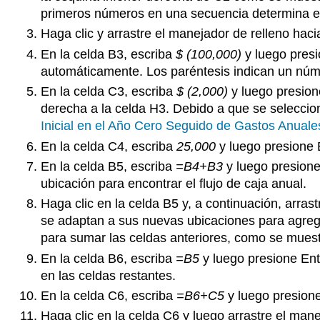
primeros números en una secuencia determina el 
Haga clic y arrastre el manejador de relleno haci
En la celda B3, escriba
$ (100,000)
y luego presi
automáticamente. Los paréntesis indican un núm
En la celda C3, escriba
$ (2,000)
y luego presione
derecha a la celda H3. Debido a que se seleccion
Inicial en el Año Cero Seguido de Gastos Anuale
En la celda C4, escriba
25,000
y luego presione E
En la celda B5, escriba
=B4+B3
y luego presione 
ubicación para encontrar el flujo de caja anual.
Haga clic en la celda B5 y, a continuación, arras
se adaptan a sus nuevas ubicaciones para agrega
para sumar las celdas anteriores, como se mues
En la celda B6, escriba
=B5
y luego presione Ente
en las celdas restantes.
En la celda C6, escriba
=B6+C5
y luego presione 
Haga clic en la celda C6 y luego arrastre el manej