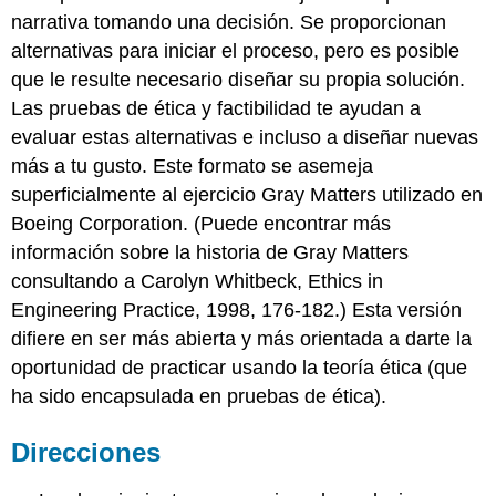
narrativa tomando una decisión. Se proporcionan
Preguntas
sobre
alternativas para iniciar el proceso, pero es posible
Reflexiones
que le resulte necesario diseñar su propia solución.
Dramáticas
Las pruebas de ética y factibilidad te ayudan a
Tableros
evaluar estas alternativas e incluso a diseñar nuevas
de
historia
más a tu gusto. Este formato se asemeja
Archivos
superficialmente al ejercicio Gray Matters utilizado en
multimedia
Boeing Corporation. (Puede encontrar más
de
información sobre la historia de Gray Matters
Hughes
Case
consultando a Carolyn Whitbeck, Ethics in
Bibliografía
Engineering Practice, 1998, 176-182.) Esta versión
difiere en ser más abierta y más orientada a darte la
oportunidad de practicar usando la teoría ética (que
ha sido encapsulada en pruebas de ética).
Direcciones