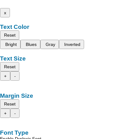
x
Text Color
Reset
Bright
Blues
Gray
Inverted
Text Size
Reset
+
-
Margin Size
Reset
+
-
Font Type
Enable Dyslexic Font