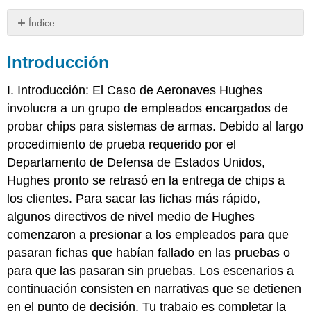
Índice
Introducción
Introducción
Direcciones
Pruebas
I. Introducción: El Caso de Aeronaves Hughes
de
ética:
involucra a un grupo de empleados encargados de
configuración
probar chips para sistemas de armas. Debido al largo
y
procedimiento de prueba requerido por el
trampas
Departamento de Defensa de Estados Unidos,
Sistema
Socio
Hughes pronto se retrasó en la entrega de chips a
Técnico
los clientes. Para sacar las fichas más rápido,
Hughes
algunos directivos de nivel medio de Hughes
Case
comenzaron a presionar a los empleados para que
Disidencia
responsable
pasaran fichas que habían fallado en las pruebas o
Ensayos
para que las pasaran sin pruebas. Los escenarios a
Dramáticos
continuación consisten en narrativas que se detienen
de
en el punto de decisión. Tu trabajo es completar la
Hughes