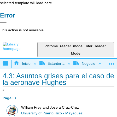
selected template will load here
Error
This action is not available.
chrome_reader_mode
Enter Reader
Mode
Expandir/contraer jerarquía global
Inicio
Estantería
Negocio
Ge
4.3: Asuntos grises para el caso de
la aeronave Hughes
Page ID
William Frey and Jose a Cruz-Cruz
University of Puerto Rico - Mayaguez