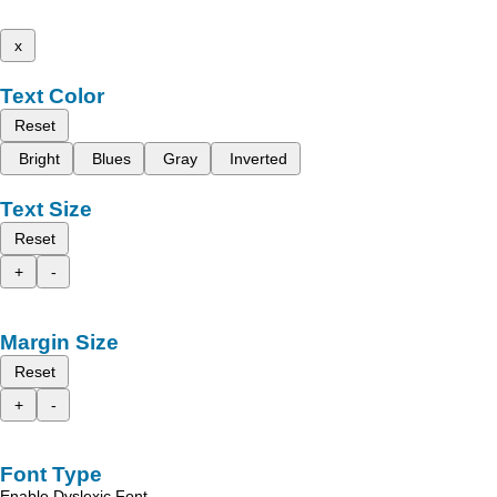
x
Text Color
Reset
Bright
Blues
Gray
Inverted
Text Size
Reset
+
-
Margin Size
Reset
+
-
Font Type
Enable Dyslexic Font