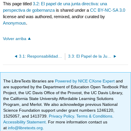
This page titled
3.2: El papel de una junta directiva: una
perspectiva de gobernanza
is shared under a
CC BY-NC-SA 3.0
license and was authored, remixed, and/or curated by
Anonymous
.
Volver arriba
3.1: Responsabilidades de la Junta - El Marco Jurídico
3.3: El Papel de la Junta Directiva - Gobernanza, no Gestión
The LibreTexts libraries are
Powered by NICE CXone Expert
and
are supported by the Department of Education Open Textbook Pilot
Project, the UC Davis Office of the Provost, the UC Davis Library,
the California State University Affordable Learning Solutions
Program, and Merlot. We also acknowledge previous National
Science Foundation support under grant numbers 1246120,
1525057, and 1413739.
Privacy Policy
.
Terms & Conditions
.
Accessibility Statement
. For more information contact us
at
info@libretexts.org
.