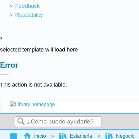
Feedback
Readability
x
selected template will load here
Error
This action is not available.
Buscar
Expandir/contraer jerarquía global
Inicio
Estantería
Negocio