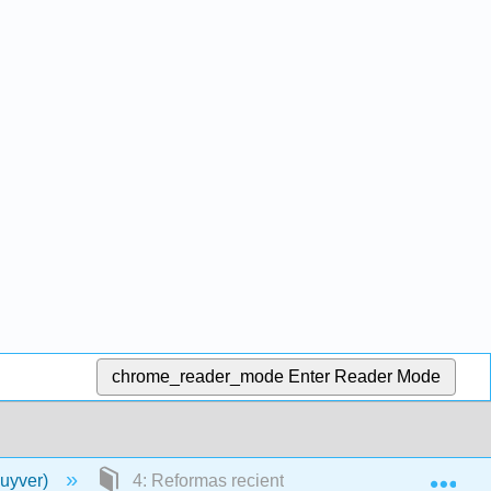
chrome_reader_mode
Enter Reader Mode
Exp
luyver)
4: Reformas recientes de gobierno de Estado