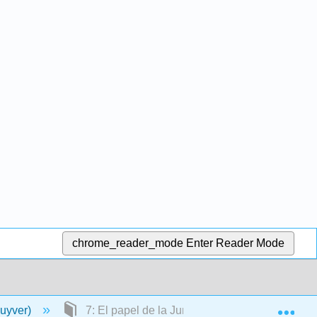
chrome_reader_mode
Enter Reader Mode
Exp
luyver)
7: El papel de la Junta Directiva en el desarrol