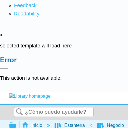
Feedback
Readability
x
selected template will load here
Error
This action is not available.
Buscar
Expandir/contraer jerarquía global
Inicio
Estantería
Negocio