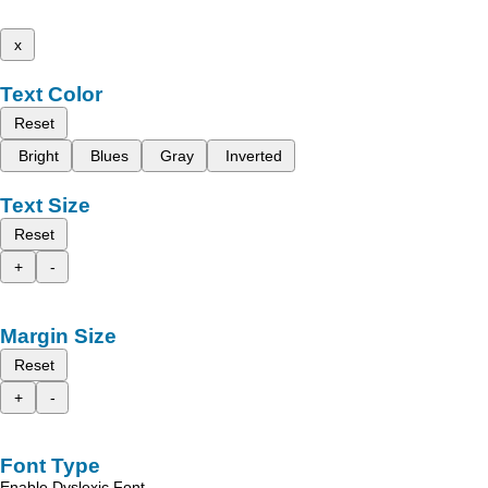
x
Text Color
Reset
Bright
Blues
Gray
Inverted
Text Size
Reset
+
-
Margin Size
Reset
+
-
Font Type
Enable Dyslexic Font