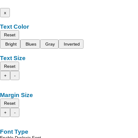
x
Text Color
Reset
Bright
Blues
Gray
Inverted
Text Size
Reset
+
-
Margin Size
Reset
+
-
Font Type
Enable Dyslexic Font