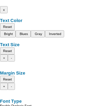
x
Text Color
Reset
Bright
Blues
Gray
Inverted
Text Size
Reset
+
-
Margin Size
Reset
+
-
Font Type
Enable Dyslexic Font