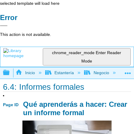
selected template will load here
Error
This action is not available.
chrome_reader_mode
Enter Reader
Mode
Expandir/contraer jerarquía global
Inicio
Estantería
Negocio
Ge
6.4: Informes formales
Qué aprenderás a hacer: Crear
Page ID
un informe formal