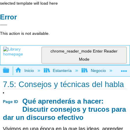
selected template will load here
Error
This action is not available.
chrome_reader_mode
Enter Reader
Mode
Expandir/contraer jerarquía global
Inicio
Estantería
Negocio
Ge
7.5: Consejos y técnicas del habla
Qué aprenderás a hacer:
Page ID
Discutir consejos y trucos para
dar un discurso efectivo
Vivimos en una época en la que las ideas, aprender