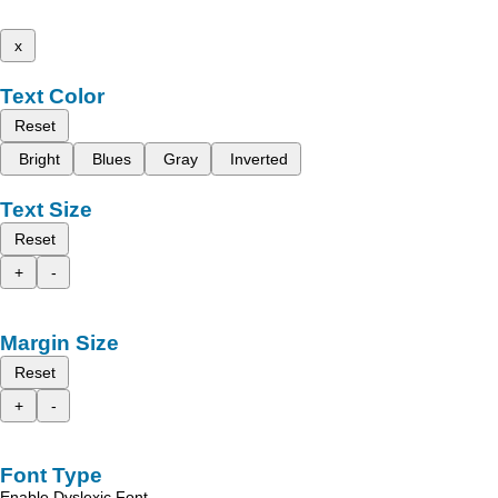
x
Text Color
Reset
Bright
Blues
Gray
Inverted
Text Size
Reset
+
-
Margin Size
Reset
+
-
Font Type
Enable Dyslexic Font