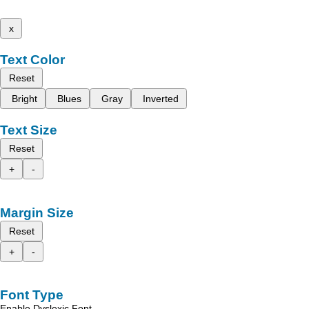
x
Text Color
Reset
Bright
Blues
Gray
Inverted
Text Size
Reset
+
-
Margin Size
Reset
+
-
Font Type
Enable Dyslexic Font