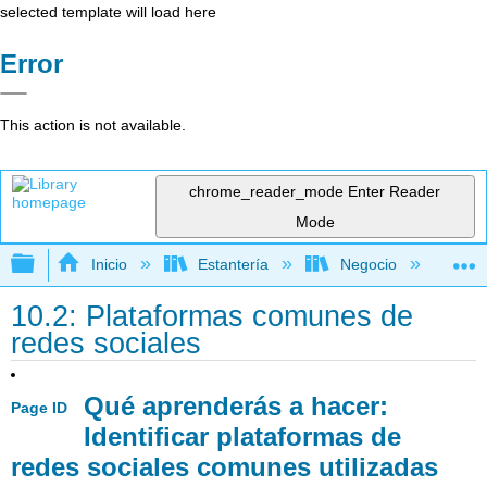
selected template will load here
Error
This action is not available.
chrome_reader_mode
Enter Reader
Mode
Expandir/contraer jerarquía global
Inicio
Estantería
Negocio
Ge
10.2: Plataformas comunes de
redes sociales
Qué aprenderás a hacer:
Page ID
Identificar plataformas de
redes sociales comunes utilizadas