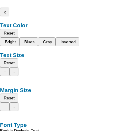
x
Text Color
Reset
Bright
Blues
Gray
Inverted
Text Size
Reset
+
-
Margin Size
Reset
+
-
Font Type
Enable Dyslexic Font