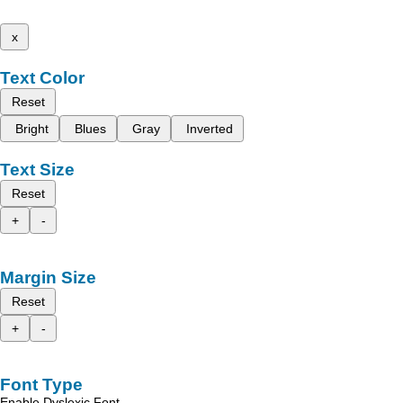
x
Text Color
Reset
Bright
Blues
Gray
Inverted
Text Size
Reset
+
-
Margin Size
Reset
+
-
Font Type
Enable Dyslexic Font