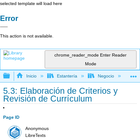
selected template will load here
Error
This action is not available.
chrome_reader_mode
Enter Reader
Mode
Expandir/contraer jerarquía global
Inicio
Estantería
Negocio
Ge
5.3: Elaboración de Criterios y
Revisión de Currículum
Page ID
Anonymous
LibreTexts