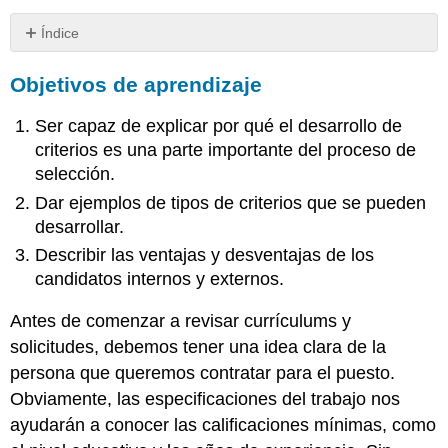
Índice
Objetivos
Objetivos de aprendizaje
de
aprendizaje
Ser capaz de explicar por qué el desarrollo de
Consideraciones
de
criterios es una parte importante del proceso de
desarrollo
selección.
de
Dar ejemplos de tipos de criterios que se pueden
criterios
desarrollar.
Validez
y
Describir las ventajas y desventajas de los
Confiabilidad
candidatos internos y externos.
Problemas
de
Antes de comenzar a revisar currículums y
ajuste
solicitudes, debemos tener una idea clara de la
Revisando
persona que queremos contratar para el puesto.
Currículums
Obviamente, las especificaciones del trabajo nos
¿Cómo
manejarías
ayudarán a conocer las calificaciones mínimas, como
esto?