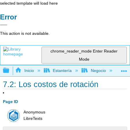
selected template will load here
Error
This action is not available.
chrome_reader_mode
Enter Reader
Mode
Expandir/contraer jerarquía global
Inicio
Estantería
Negocio
Ge
7.2: Los costos de rotación
Page ID
Anonymous
LibreTexts