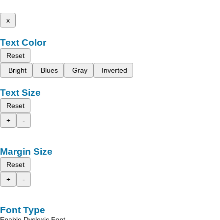
x
Text Color
Reset
Bright
Blues
Gray
Inverted
Text Size
Reset
+
-
Margin Size
Reset
+
-
Font Type
Enable Dyslexic Font