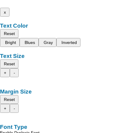
x
Text Color
Reset
Bright
Blues
Gray
Inverted
Text Size
Reset
+
-
Margin Size
Reset
+
-
Font Type
Enable Dyslexic Font