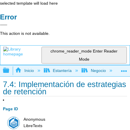
selected template will load here
Error
This action is not available.
chrome_reader_mode
Enter Reader
Mode
Expandir/contraer jerarquía global
Inicio
Estantería
Negocio
Ge
7.4: Implementación de estrategias
de retención
Page ID
Anonymous
LibreTexts