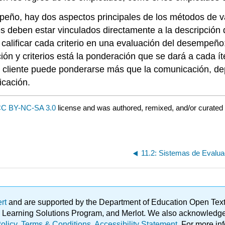
eño, hay dos aspectos principales de los métodos de va
s deben estar vinculados directamente a la descripción 
a calificar cada criterio en una evaluación del desempeñ
ación y criterios está la ponderación que se dará a cada 
n el cliente puede ponderarse más que la comunicación, de
icación.
C BY-NC-SA 3.0
license and was authored, remixed, and/or curated
11.2: Sistemas de Evalu
ert
and are supported by the Department of Education Open Textbo
ble Learning Solutions Program, and Merlot. We also acknowled
olicy
.
Terms & Conditions
.
Accessibility Statement
. For more in