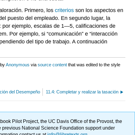
loración. Primero, los
criterios
son los aspectos en
del puesto del empleado. En segundo lugar, la
o: por ejemplo, escalas de 1—5, calificaciones de
ítem. Por ejemplo, si “comunicación” e “interacción
pendiendo del tipo de trabajo. A continuación
 by
Anonymous
via
source content
that was edited to the style
ación del Desempeño
11.4: Completar y realizar la tasación
ok Pilot Project, the UC Davis Office of the Provost, the
ge previous National Science Foundation support under
formation contact us at
info@libretexts.org
.