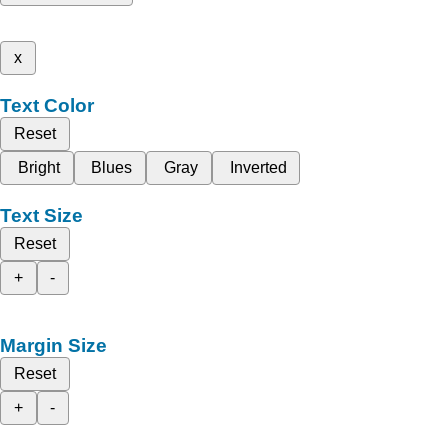
x
Text Color
Reset
Bright
Blues
Gray
Inverted
Text Size
Reset
+
-
Margin Size
Reset
+
-