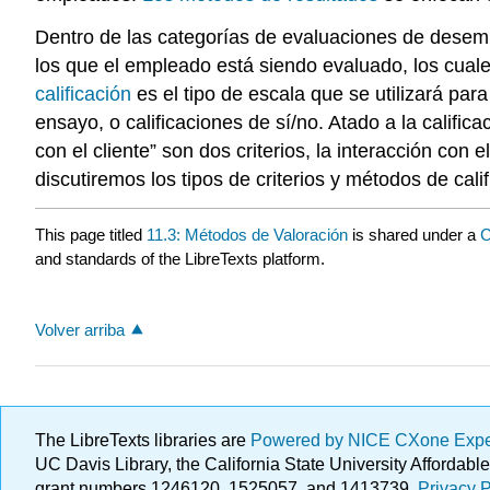
Dentro de las categorías de evaluaciones de desemp
los que el empleado está siendo evaluado, los cuale
calificación
es el tipo de escala que se utilizará par
ensayo, o calificaciones de sí/no. Atado a la calific
con el cliente” son dos criterios, la interacción co
discutiremos los tipos de criterios y métodos de calif
This page titled
11.3: Métodos de Valoración
is shared under a
C
and standards of the LibreTexts platform.
Volver arriba
The LibreTexts libraries are
Powered by NICE CXone Exp
UC Davis Library, the California State University Afforda
grant numbers 1246120, 1525057, and 1413739.
Privacy P