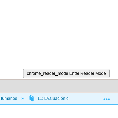
chrome_reader_mode
Enter Reader Mode
Exp
s Humanos
11: Evaluación de empleados
11