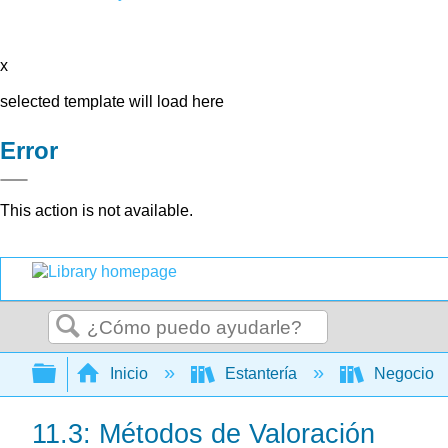
x
selected template will load here
Error
This action is not available.
Buscar
Expandir/contraer jerarquía global
Inicio
Estantería
Negocio
11.3: Métodos de Valoración