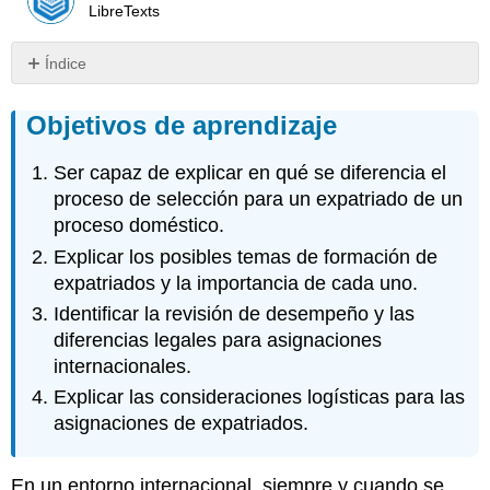
LibreTexts
Índice
Objetivos
de
Objetivos de aprendizaje
aprendizaje
Reclutamiento
Ser capaz de explicar en qué se diferencia el
y
proceso de selección para un expatriado de un
Selección
proceso doméstico.
Capacitación
Explicar los posibles temas de formación de
Diferencias
expatriados y la importancia de cada uno.
culturales
Compensación
Identificar la revisión de desempeño y las
y
diferencias legales para asignaciones
Recompensas
internacionales.
Evaluaciones
Explicar las consideraciones logísticas para las
de
asignaciones de expatriados.
desempeño
El
entorno
En un entorno internacional, siempre y cuando se