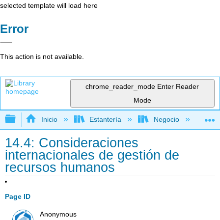
selected template will load here
Error
This action is not available.
chrome_reader_mode
Enter Reader
Mode
Expandir/contraer jerarquía global
Inicio
Estantería
Negocio
Ge
14.4: Consideraciones
internacionales de gestión de
recursos humanos
Page ID
Anonymous