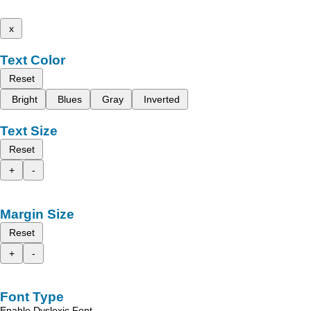
x
Text Color
Reset
Bright
Blues
Gray
Inverted
Text Size
Reset
+
-
Margin Size
Reset
+
-
Font Type
Enable Dyslexic Font