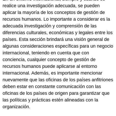
laboral
realice una investigación adecuada, se pueden
internacional
aplicar la mayoría de los conceptos de gestión de
Logística
de
recursos humanos. Lo importante a considerar es la
Asignaciones
adecuada investigación y comprensión de las
Internacionales
diferencias culturales, económicas y legales entre los
¿Cómo
países. Esta sección brindará una visión general de
manejarías
esto?
algunas consideraciones específicas para un negocio
Claves
internacional, teniendo en cuenta que con
para
conciencia, cualquier concepto de gestión de
llevar
recursos humanos puede aplicarse al entorno
Ejercicio
internacional. Además, es importante mencionar
Referencias
nuevamente que las oficinas de los países anfitriones
deben estar en constante comunicación con las
oficinas de los países de origen para garantizar que
las políticas y prácticas estén alineadas con la
organización.