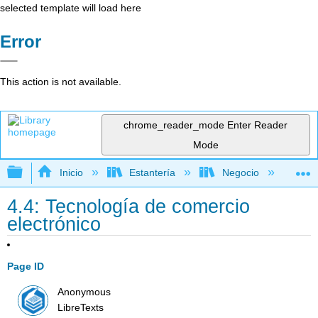
selected template will load here
Error
This action is not available.
chrome_reader_mode
Enter Reader
Mode
Expandir/contraer jerarquía global
Inicio
Estantería
Negocio
Ge
4.4: Tecnología de comercio
electrónico
Page ID
Anonymous
LibreTexts