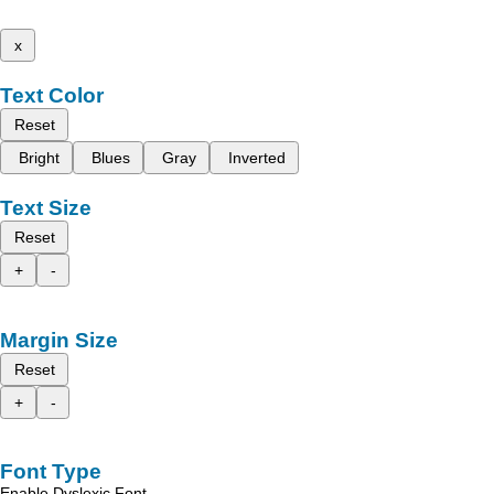
x
Text Color
Reset
Bright
Blues
Gray
Inverted
Text Size
Reset
+
-
Margin Size
Reset
+
-
Font Type
Enable Dyslexic Font