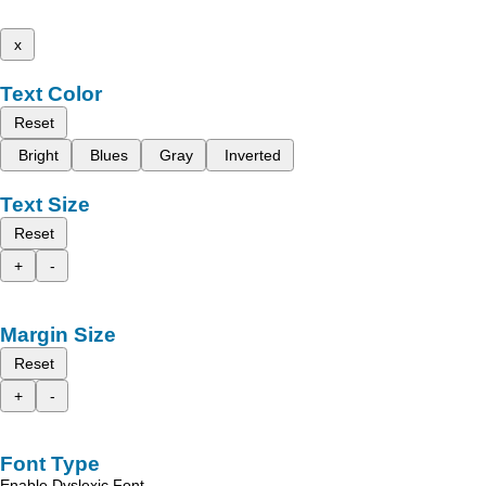
x
Text Color
Reset
Bright
Blues
Gray
Inverted
Text Size
Reset
+
-
Margin Size
Reset
+
-
Font Type
Enable Dyslexic Font