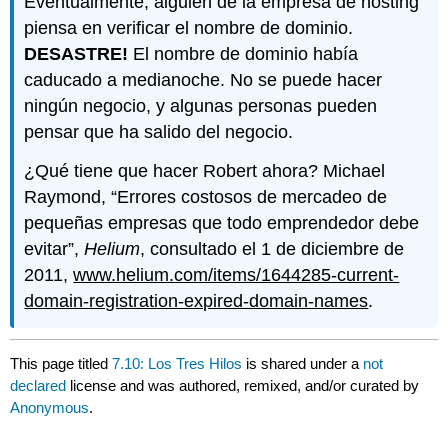
Eventualmente, alguien de la empresa de hosting
piensa en verificar el nombre de dominio.
DESASTRE!
El nombre de dominio había
caducado a medianoche. No se puede hacer
ningún negocio, y algunas personas pueden
pensar que ha salido del negocio.
¿Qué tiene que hacer Robert ahora? Michael
Raymond, “Errores costosos de mercadeo de
pequeñas empresas que todo emprendedor debe
evitar”,
Helium
, consultado el 1 de diciembre de
2011,
www.helium.com/items/1644285-current-
domain-registration-expired-domain-names
.
This page titled
7.10: Los Tres Hilos
is shared under a
not
declared
license and was authored, remixed, and/or curated by
Anonymous
.