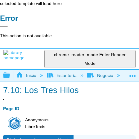
selected template will load here
Error
This action is not available.
chrome_reader_mode
Enter Reader
Mode
Expandir/contraer jerarquía global
Inicio
Estantería
Negocio
Ge
7.10: Los Tres Hilos
Page ID
Anonymous
LibreTexts