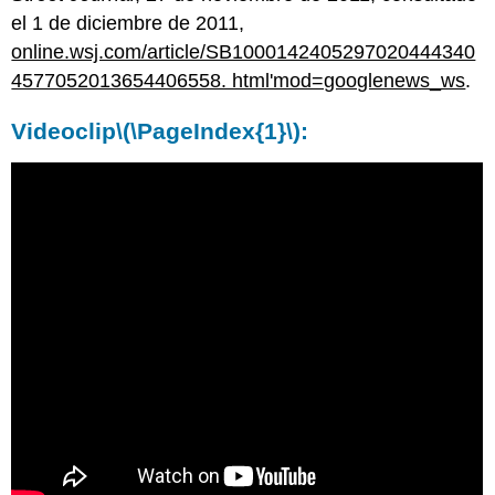
el 1 de diciembre de 2011,
online.wsj.com/article/SB1000142405297020444340
4577052013654406558. html'mod=googlenews_ws
.
Videoclip
\(\PageIndex{1}\)
: