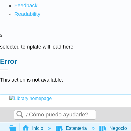
Feedback
Readability
x
selected template will load here
Error
This action is not available.
Buscar
Expandir/contraer jerarquía global
Inicio
Estantería
Negocio