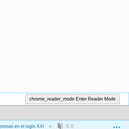
chrome_reader_mode
Enter Reader Mode
Exp
resas en el siglo XXI
8: El Plan de Mercadotecnia