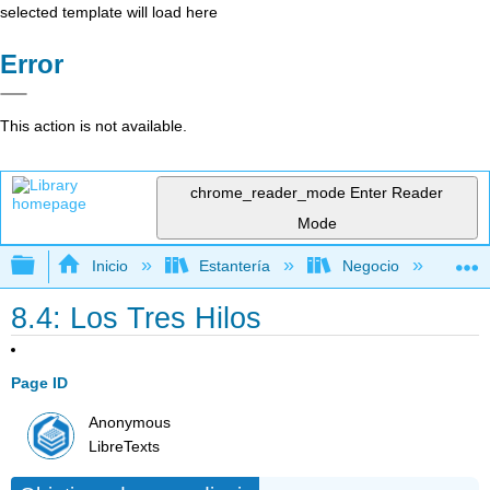
selected template will load here
Error
This action is not available.
chrome_reader_mode
Enter Reader
Mode
Expandir/contraer jerarquía global
Inicio
Estantería
Negocio
Ge
8.4: Los Tres Hilos
Page ID
Anonymous
LibreTexts