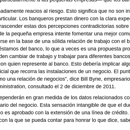
amente reacios al riesgo. Esto significa que no son in
icular. Los banqueros prestan dinero con la clara expect
rascender estas dos percepciones contradictorias sobre 
de la pequeña empresa intente fomentar una mejor com
e en la base de una sólida relación de trabajo con el ba
 préstamos del banco, lo que a veces es una propuesta pr
en cambiar de trabajo y trabajar para diferentes banco
n quien represente al banco. Esto debería implicar alg
oficial que recorra las instalaciones de un negocio. El pu
o una relación de negocios”, dice Bill Byne, empresari
inistration
, consultado el 2 de diciembre de 2011.
 dependerán en gran medida de los datos relacionados 
etario del negocio. Esta sensación intangible de que el d
 es aprobado con la extensión de una línea de crédito. E
con la que se pueda contar para honrar lo que dice, sab