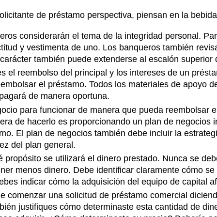
olicitante de préstamo perspectiva, piensan en la bebida
ros considerarán el tema de la integridad personal. Parte
ctitud y vestimenta de uno. Los banqueros también revisa
 de carácter también puede extenderse al escalón superio
s el reembolso del principal y los intereses de un prés
mbolsar el préstamo. Todos los materiales de apoyo deb
 pagará de manera oportuna.
egocio para funcionar de manera que pueda reembolsar 
era de hacerlo es proporcionando un plan de negocios i
mo. El plan de negocios también debe incluir la estrate
ez del plan general.
propósito se utilizará el dinero prestado. Nunca se deb
ener menos dinero. Debe identificar claramente cómo se 
es indicar cómo la adquisición del equipo de capital afe
e comenzar una solicitud de préstamo comercial diciend
ién justifiques cómo determinaste esta cantidad de din