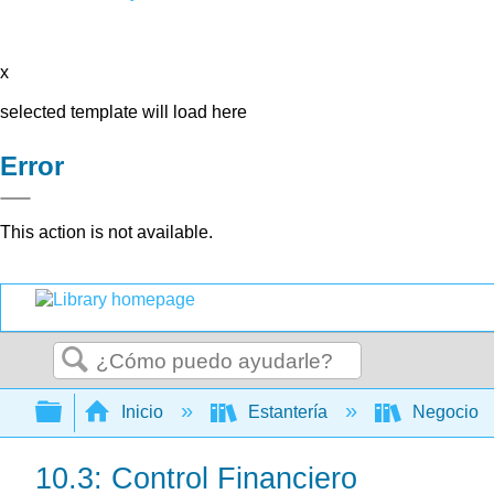
x
selected template will load here
Error
This action is not available.
Buscar
Expandir/contraer jerarquía global
Inicio
Estantería
Negocio
10.3: Control Financiero