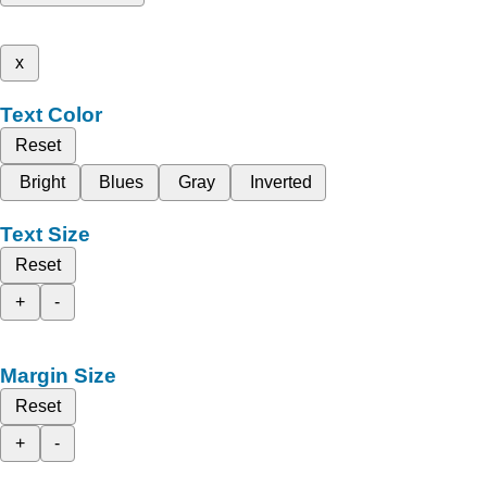
x
Text Color
Reset
Bright
Blues
Gray
Inverted
Text Size
Reset
+
-
Margin Size
Reset
+
-