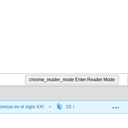
chrome_reader_mode
Enter Reader Mode
Exp
resas en el siglo XXI
10: Gestión Financiera