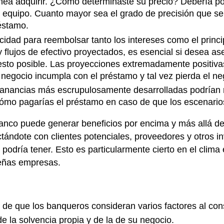
lanea adquirir. ¿Cómo determinaste su precio? Debería p
l equipo. Cuanto mayor sea el grado de precisión que se
éstamo.
cidad para reembolsar tanto los intereses como el prin
flujos de efectivo proyectados, es esencial si desea as
esto posible. Las proyecciones extremadamente positiv
negocio incumpla con el préstamo y tal vez pierda el ne
ganancias más escrupulosamente desarrolladas podrían no
cómo pagarías el préstamo en caso de que los escenarios
nco puede generar beneficios por encima y más allá de 
ándote con clientes potenciales, proveedores y otros in
podría tener. Esto es particularmente cierto en el clim
ueñas empresas.
de que los banqueros consideran varios factores al con
 la solvencia propia y de la de su negocio.