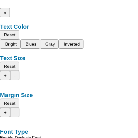
x
Text Color
Reset
Bright
Blues
Gray
Inverted
Text Size
Reset
+
-
Margin Size
Reset
+
-
Font Type
Enable Dyslexic Font