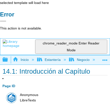
selected template will load here
Error
This action is not available.
chrome_reader_mode
Enter Reader
Mode
Expandir/contraer jerarquía global
Inicio
Estantería
Negocio
Ge
14.1: Introducción al Capítulo
Page ID
Anonymous
LibreTexts