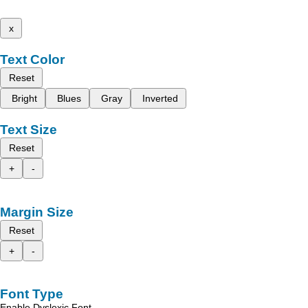
x
Text Color
Reset
Bright
Blues
Gray
Inverted
Text Size
Reset
+
-
Margin Size
Reset
+
-
Font Type
Enable Dyslexic Font