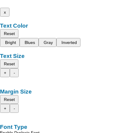
x
Text Color
Reset
Bright
Blues
Gray
Inverted
Text Size
Reset
+
-
Margin Size
Reset
+
-
Font Type
Enable Dyslexic Font