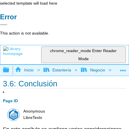
selected template will load here
Error
This action is not available.
chrome_reader_mode
Enter Reader
Mode
Expandir/contraer jerarquía global
Inicio
Estantería
Negocio
Ge
3.6: Conclusión
Page ID
Anonymous
LibreTexts