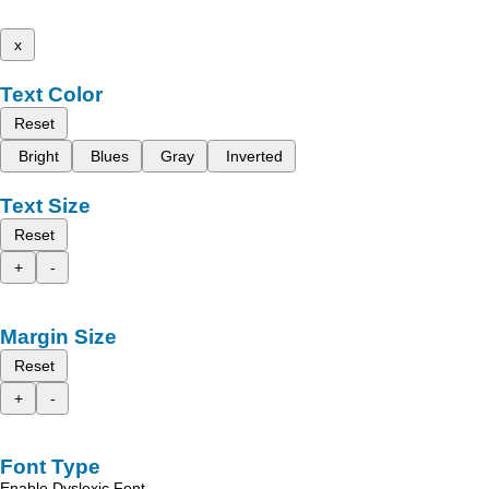
x
Text Color
Reset
Bright
Blues
Gray
Inverted
Text Size
Reset
+
-
Margin Size
Reset
+
-
Font Type
Enable Dyslexic Font