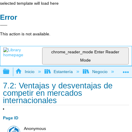
selected template will load here
Error
This action is not available.
chrome_reader_mode
Enter Reader
Mode
Expandir/contraer jerarquía global
Inicio
Estantería
Negocio
Ge
7.2: Ventajas y desventajas de
competir en mercados
internacionales
Page ID
Anonymous