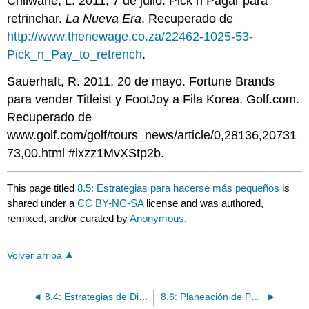
Chilwane, L. 2011, 7 de julio. Pick n Pagar para
retrinchar.
La Nueva Era
. Recuperado de
http://www.thenewage.co.za/22462-1025-53-
Pick_n_Pay_to_retrench
.
Sauerhaft, R. 2011, 20 de mayo. Fortune Brands
para vender Titleist y FootJoy a Fila Korea. Golf.com.
Recuperado de
www.golf.com/golf/tours_news/article/0,28136,20731
73,00.html #ixzz1MvXStp2b.
This page titled
8.5: Estrategias para hacerse más pequeños
is
shared under a
CC BY-NC-SA
license and was authored,
remixed, and/or curated by
Anonymous
.
Volver arriba
8.4: Estrategias de Diversificación
8.6: Planeación de Portafolio y Estrategia a Nivel Corporativo