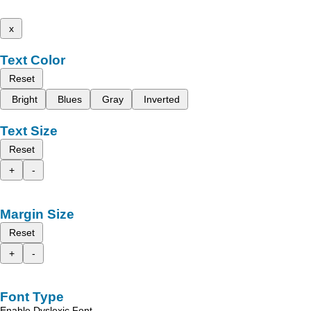
x
Text Color
Reset
Bright
Blues
Gray
Inverted
Text Size
Reset
+
-
Margin Size
Reset
+
-
Font Type
Enable Dyslexic Font