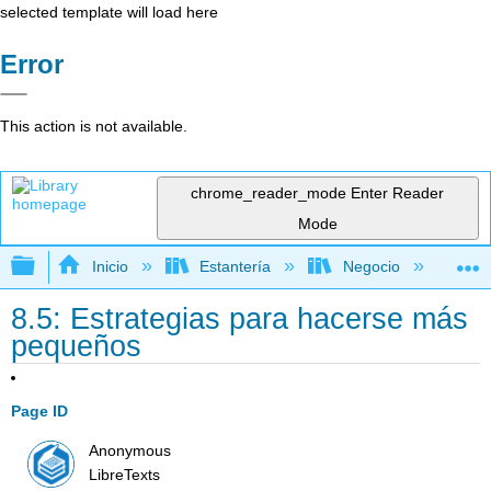
selected template will load here
Error
This action is not available.
chrome_reader_mode
Enter Reader
Mode
Expandir/contraer jerarquía global
Inicio
Estantería
Negocio
Ge
8.5: Estrategias para hacerse más
pequeños
Page ID
Anonymous
LibreTexts