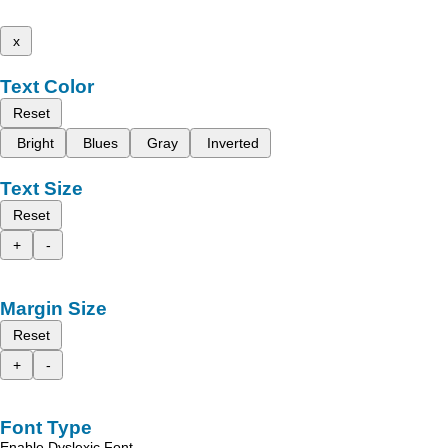
x
Text Color
Reset
Bright
Blues
Gray
Inverted
Text Size
Reset
+
-
Margin Size
Reset
+
-
Font Type
Enable Dyslexic Font