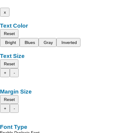
x
Text Color
Reset
Bright
Blues
Gray
Inverted
Text Size
Reset
+
-
Margin Size
Reset
+
-
Font Type
Enable Dyslexic Font