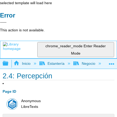
selected template will load here
Error
This action is not available.
chrome_reader_mode
Enter Reader
Mode
Expandir/contraer jerarquía global
Inicio
Estantería
Negocio
Ge
2.4: Percepción
Page ID
Anonymous
LibreTexts