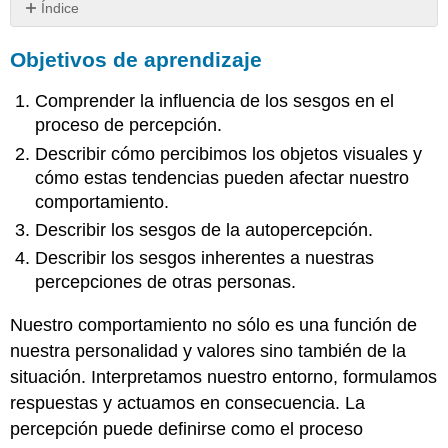
Índice
Objetivos
Objetivos de aprendizaje
de
aprendizaje
Comprender la influencia de los sesgos en el
Percepción
Visual
proceso de percepción.
Autopercepción
Describir cómo percibimos los objetos visuales y
Percepción
cómo estas tendencias pueden afectar nuestro
Social
comportamiento.
Llave
Describir los sesgos de la autopercepción.
para
llevar
Describir los sesgos inherentes a nuestras
Ejercicios
percepciones de otras personas.
Referencias
Nuestro comportamiento no sólo es una función de
nuestra personalidad y valores sino también de la
situación. Interpretamos nuestro entorno, formulamos
respuestas y actuamos en consecuencia.
La
percepción
puede definirse como el proceso