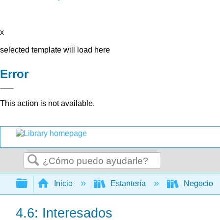
x
selected template will load here
Error
This action is not available.
Buscar
Expandir/contraer jerarquía global
Inicio
Estantería
Negocio
4.6: Interesados