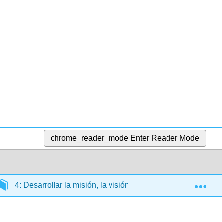
chrome_reader_mode
Enter Reader Mode
Exp
4: Desarrollar la misión, la visión y los valores
4.