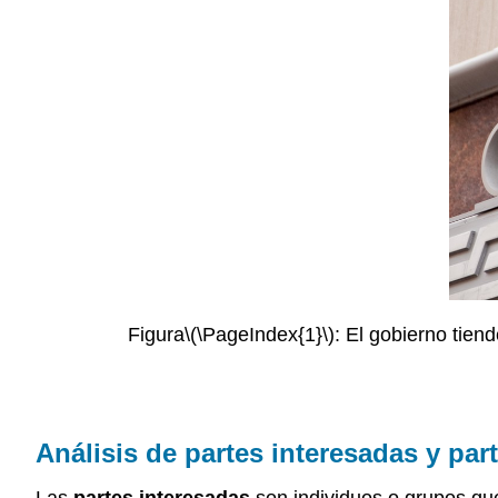
Figura
\(\PageIndex{1}\)
: El gobierno tien
Análisis de partes interesadas y par
Las
partes interesadas
son individuos o grupos que