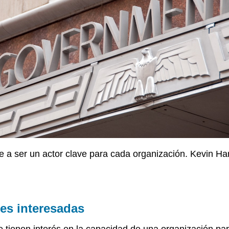
de a ser un actor clave para cada organización. Kevin H
tes interesadas
 tienen interés en la capacidad de una organización par