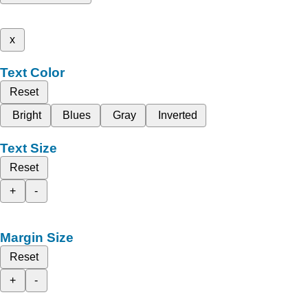
x
Text Color
Reset
Bright
Blues
Gray
Inverted
Text Size
Reset
+
-
Margin Size
Reset
+
-