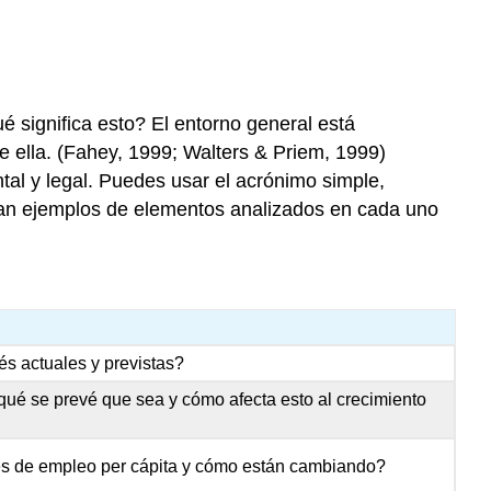
Numerosos
competidores
o
igualmente
equilibrados
 significa esto? El entorno general está
Lento
e ella. (Fahey, 1999; Walters & Priem, 1999)
crecimiento
tal y legal. Puedes usar el acrónimo simple,
de
tran ejemplos de elementos analizados en cada uno
la
industria
Altos
costos
fijos
o
altos
és actuales y previstas?
costos
, qué se prevé que sea y cómo afecta esto al crecimiento
de
almacenamiento
Falta
les de empleo per cápita y cómo están cambiando?
de