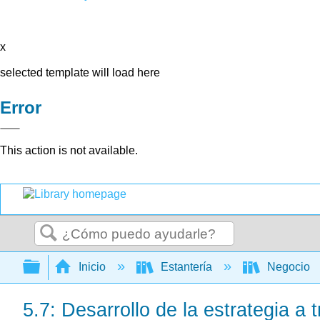
x
selected template will load here
Error
This action is not available.
Buscar
Expandir/contraer jerarquía global
Inicio
Estantería
Negocio
5.7: Desarrollo de la estrategia a 