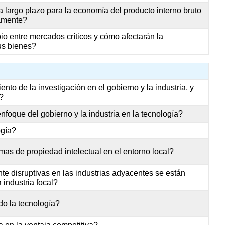
diferenciación
 largo plazo para la economía del producto interno bruto
o
vamente?
bajos
io entre mercados críticos y cómo afectarán la
costos
sus bienes?
de
conmutación
Estacas
Estratégicas
ento de la investigación en el gobierno y la industria, y
?
Altas
Barreras
enfoque del gobierno y la industria en la tecnología?
de
ogía?
Alta
Salida
emas de propiedad intelectual en el entorno local?
Atractivo
y
te disruptivas en las industrias adyacentes se están
Rentabilidad
 industria focal?
Llave
o la tecnología?
para
llevar