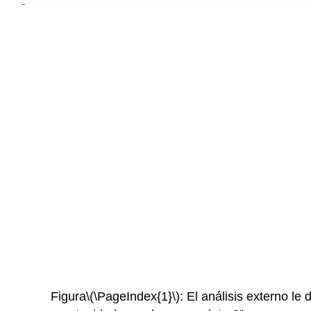
Figura
\(\PageIndex{1}\)
: El análisis externo le