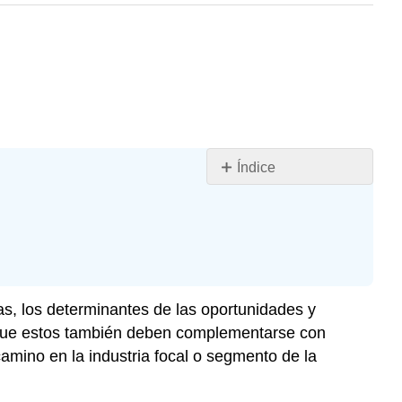
Índice
El
Medio
Ambiente
General
Analizando
el
as, los determinantes de las oportunidades y
Microambiente
 que estos también deben complementarse con
de
camino en la industria focal o segmento de la
la
Organización
Análisis