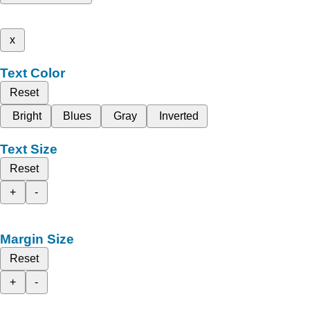
x
Text Color
Reset
Bright
Blues
Gray
Inverted
Text Size
Reset
+
-
Margin Size
Reset
+
-