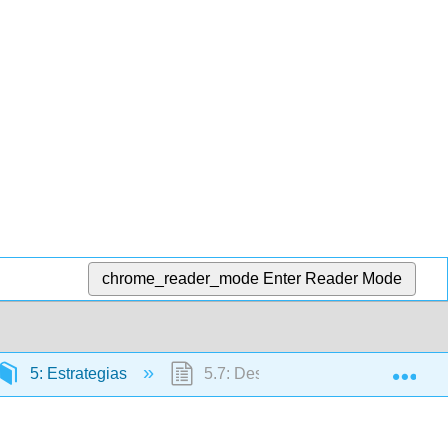
chrome_reader_mode
Enter Reader Mode
Exp
5: Estrategias
5.7: Desarrollo de la estrategia a t