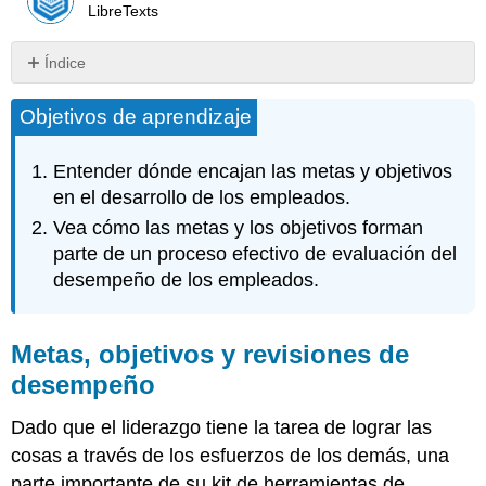
LibreTexts
Índice
Metas,
Objetivos de aprendizaje
objetivos
y
revisiones
Entender dónde encajan las metas y objetivos
de
en el desarrollo de los empleados.
desempeño
Vea cómo las metas y los objetivos forman
Rol
y
parte de un proceso efectivo de evaluación del
limitaciones
desempeño de los empleados.
de
las
evaluaciones
Metas, objetivos y revisiones de
de
desempeño
desempeño
Un
Dado que el liderazgo tiene la tarea de lograr las
Ejemplo
del
cosas a través de los esfuerzos de los demás, una
Proceso
parte importante de su kit de herramientas de