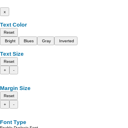
x
Text Color
Reset
Bright
Blues
Gray
Inverted
Text Size
Reset
+
-
Margin Size
Reset
+
-
Font Type
Enable Dyslexic Font