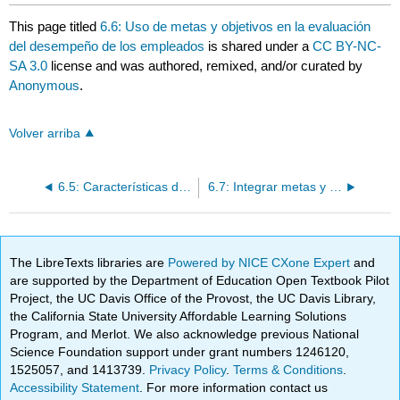
This page titled
6.6: Uso de metas y objetivos en la evaluación
del desempeño de los empleados
is shared under a
CC BY-NC-
SA 3.0
license and was authored, remixed, and/or curated by
Anonymous
.
Volver arriba
6.5: Características de las metas y objetivos efectivos
6.7: Integrar metas y objetivos con la responsabilidad social corporativa
The LibreTexts libraries are
Powered by NICE CXone Expert
and
are supported by the Department of Education Open Textbook Pilot
Project, the UC Davis Office of the Provost, the UC Davis Library,
the California State University Affordable Learning Solutions
Program, and Merlot. We also acknowledge previous National
Science Foundation support under grant numbers 1246120,
1525057, and 1413739.
Privacy Policy
.
Terms & Conditions
.
Accessibility Statement
. For more information contact us