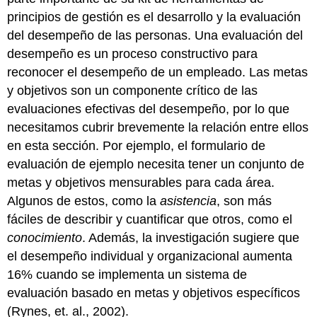
de
principios de gestión es el desarrollo y la evaluación
Revisión
de
del desempeño de las personas. Una
evaluación del
Desempeño
desempeño
es un proceso constructivo para
Su
reconocer el desempeño de un empleado. Las metas
revisión
y objetivos son un componente crítico de las
de
evaluaciones efectivas del desempeño, por lo que
desempeño
Mejores
necesitamos cubrir brevemente la relación entre ellos
Prácticas
en esta sección. Por ejemplo, el formulario de
Llave
evaluación de ejemplo necesita tener un conjunto de
para
metas y objetivos mensurables para cada área.
llevar
Algunos de estos, como la
asistencia
, son más
Ejercicios
fáciles de describir y cuantificar que otros, como el
Referencias
conocimiento
. Además, la investigación sugiere que
el desempeño individual y organizacional aumenta
16% cuando se implementa un sistema de
evaluación basado en metas y objetivos específicos
(Rynes, et. al., 2002).