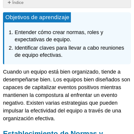
Índice
Establecimiento
Objetivos de aprendizaje
de
Normas
y
Entender cómo crear normas, roles y
Contratos
expectativas de equipo.
de
Equipo
Identificar claves para llevar a cabo reuniones
Normas
de equipo efectivas.
del
equipo
Cuando un equipo está bien organizado, tiende a
Ruedas
desempeñarse bien. Los equipos bien diseñados son
Cuadradas
Ejercicio
capaces de capitalizar eventos positivos mientras
y
mantienen la compostura al enfrentar un evento
Discusión
negativo. Existen varias estrategias que pueden
en
Grupo
impulsar la efectividad del equipo a través de una
Contratos
organización efectiva.
de
Equipo
Establecimiento de Normas y