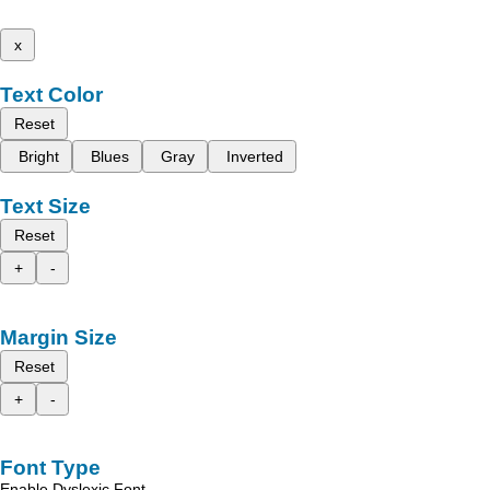
x
Text Color
Reset
Bright
Blues
Gray
Inverted
Text Size
Reset
+
-
Margin Size
Reset
+
-
Font Type
Enable Dyslexic Font