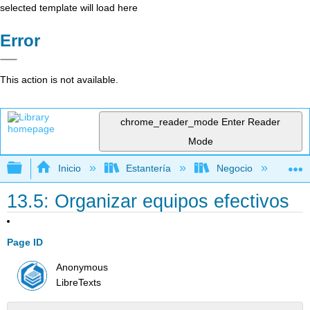
selected template will load here
Error
This action is not available.
chrome_reader_mode
Enter Reader
Mode
Expandir/contraer jerarquía global
Inicio
Estantería
Negocio
Ge
13.5: Organizar equipos efectivos
Page ID
Anonymous
LibreTexts