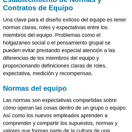
Reuniones
Contratos de Equipo
de
equipo
Una clave para el diseño exitoso del equipo es tener
Antes
de
normas claras, roles y expectativas entre los
la
miembros del equipo. Problemas como el
Reunión
holgazaneo social o el pensamiento grupal se
Durante
pueden evitar prestando especial atención a las
el
Encuentro
diferencias de los miembros del equipo y
Después
proporcionando definiciones claras de roles,
de
expectativa, medición y recompensas.
la
Reunión
Normas del equipo
EJERCICIOS
Las
normas
son expectativas compartidas sobre
cómo operan las cosas dentro de un grupo o equipo.
Así como los nuevos empleados aprenden a
comprender y compartir los supuestos, normas y
valores que forman parte de la cultura de una