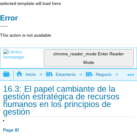
selected template will load here
Error
This action is not available.
chrome_reader_mode
Enter Reader
Mode
Expandir/contraer jerarquía global
Inicio
Estantería
Negocio
Ge
16.3: El papel cambiante de la
gestión estratégica de recursos
humanos en los principios de
gestión
Page ID