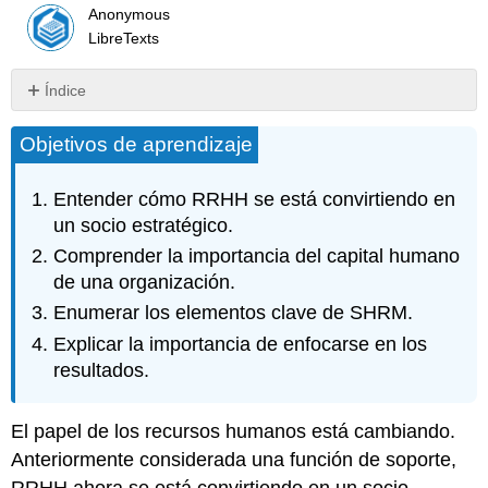
Anonymous
LibreTexts
Índice
RRHH
Objetivos de aprendizaje
como
socio
estratégico
Entender cómo RRHH se está convirtiendo en
La
un socio estratégico.
importancia
Comprender la importancia del capital humano
del
capital
de una organización.
humano
Enumerar los elementos clave de SHRM.
Centrarse
Explicar la importancia de enfocarse en los
en
resultados.
los
resultados
Elementos
El papel de los recursos humanos está cambiando.
Clave
Anteriormente considerada una función de soporte,
de
RRHH