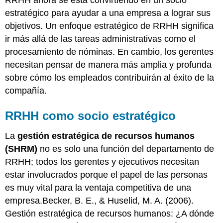
RRHH ahora se está convirtiendo en un socio
Selección
estratégico para ayudar a una empresa a lograr sus
y
objetivos. Un enfoque estratégico de RRHH significa
Colocación
ir más allá de las tareas administrativas como el
Diseño
de
procesamiento de nóminas. En cambio, los gerentes
Trabajo
necesitan pensar de manera más amplia y profunda
Compensación
sobre cómo los empleados contribuirán al éxito de la
y
compañía.
Recompensas
Gestión
RRHH como socio estratégico
de
la
diversidad
La
gestión estratégica de recursos humanos
LLAVE
(SHRM)
no es solo una función del departamento de
PARA
RRHH; todos los gerentes y ejecutivos necesitan
LLEVAR
estar involucrados porque el papel de las personas
EJERCICIOS
es muy vital para la ventaja competitiva de una
empresa.Becker, B. E., & Huselid, M. A. (2006).
Gestión estratégica de recursos humanos: ¿A dónde