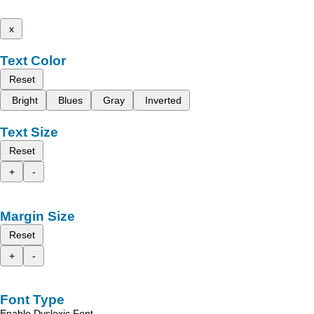
x
Text Color
Reset
Bright
Blues
Gray
Inverted
Text Size
Reset
+
-
Margin Size
Reset
+
-
Font Type
Enable Dyslexic Font