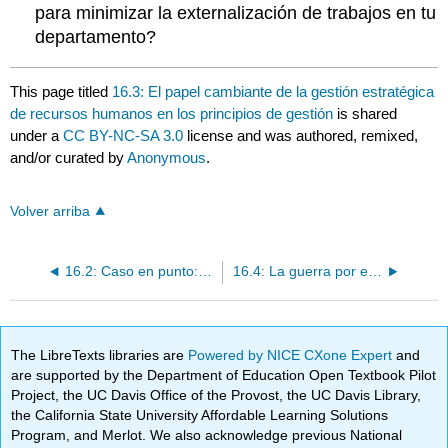
para minimizar la externalización de trabajos en tu
departamento?
This page titled
16.3: El papel cambiante de la gestión estratégica
de recursos humanos en los principios de gestión
is shared
under a
CC BY-NC-SA 3.0
license and was authored, remixed,
and/or curated by
Anonymous
.
Volver arriba
16.2: Caso en punto: Kronos utiliza la ciencia para encontrar al empleado ideal
16.4: La guerra por el talento
The LibreTexts libraries are
Powered by NICE CXone Expert
and
are supported by the Department of Education Open Textbook Pilot
Project, the UC Davis Office of the Provost, the UC Davis Library,
the California State University Affordable Learning Solutions
Program, and Merlot. We also acknowledge previous National