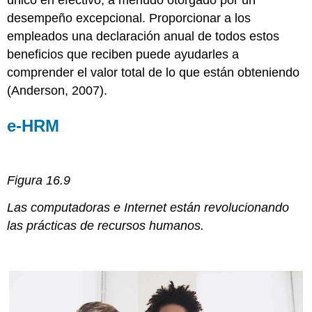
de
desempeño excepcional. Proporcionar a los
Planeación
empleados una declaración anual de todos estos
Sucesión
LLAVE
beneficios que reciben puede ayudarles a
PARA
comprender el valor total de lo que están obteniendo
LLEVAR
(Anderson, 2007).
EJERCICIOS
e-HRM
Figura 16.9
Las computadoras e Internet están revolucionando
las prácticas de recursos humanos.