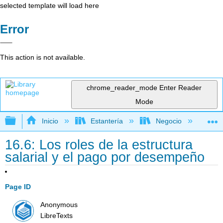
selected template will load here
Error
This action is not available.
chrome_reader_mode
Enter Reader
Mode
Expandir/contraer jerarquía global
Inicio
Estantería
Negocio
Ge
16.6: Los roles de la estructura
salarial y el pago por desempeño
Page ID
Anonymous
LibreTexts