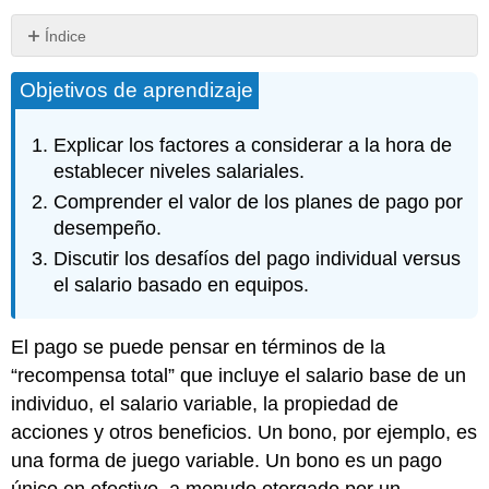
Índice
e-
Objetivos de aprendizaje
HRM
El
valor
Explicar los factores a considerar a la hora de
de
establecer niveles salariales.
los
Comprender el valor de los planes de pago por
sistemas
de
desempeño.
trabajo
Discutir los desafíos del pago individual versus
de
el salario basado en equipos.
alto
rendimiento
Mejora
El pago se puede pensar en términos de la
del
“recompensa total” que incluye el salario base de un
Desempeño
individuo, el salario variable, la propiedad de
Organizacional
Planeación
acciones y otros beneficios. Un
bono
, por ejemplo, es
Sucesión
una forma de juego variable. Un bono es un pago
Niveles
único en efectivo, a menudo otorgado por un