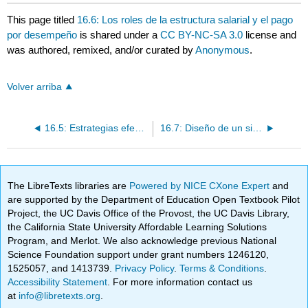
This page titled
16.6: Los roles de la estructura salarial y el pago
por desempeño
is shared under a
CC BY-NC-SA 3.0
license and
was authored, remixed, and/or curated by
Anonymous
.
Volver arriba
16.5: Estrategias efectivas de selección y colocación
16.7: Diseño de un sistema de trabajo de alto rendimiento
The LibreTexts libraries are
Powered by NICE CXone Expert
and
are supported by the Department of Education Open Textbook Pilot
Project, the UC Davis Office of the Provost, the UC Davis Library,
the California State University Affordable Learning Solutions
Program, and Merlot. We also acknowledge previous National
Science Foundation support under grant numbers 1246120,
1525057, and 1413739.
Privacy Policy
.
Terms & Conditions
.
Accessibility Statement
. For more information contact us
at
info@libretexts.org
.