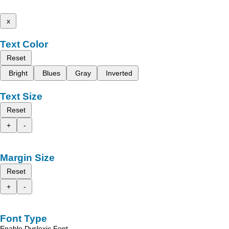
x
Text Color
Reset
Bright
Blues
Gray
Inverted
Text Size
Reset
+
-
Margin Size
Reset
+
-
Font Type
Enable Dyslexic Font